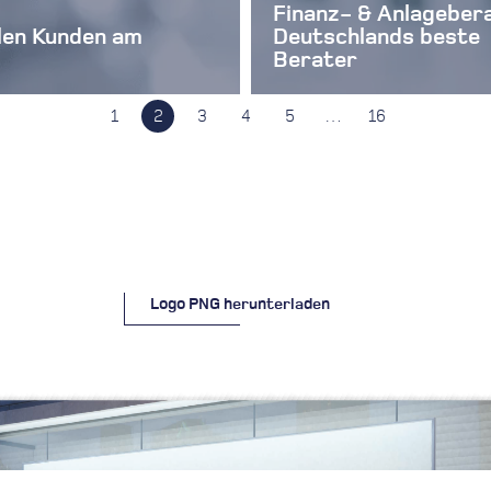
Finanz- & Anlageber
len Kunden am
Deutschlands beste
Berater
1
2
3
4
5
…
16
Logo PNG herunterladen