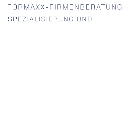
FORMAXX-FIRMENBERATUNG
SPEZIALISIERUNG UND
KOMPETENZ
Bei uns erwartet Sie eine individuelle und
ganzheitliche Betrachtung Ihrer
Möglichkeiten.
Benefits
für Ihre Mitarbeiter
Benefits
für Ihre Mitarbeiter
mehr erfahren