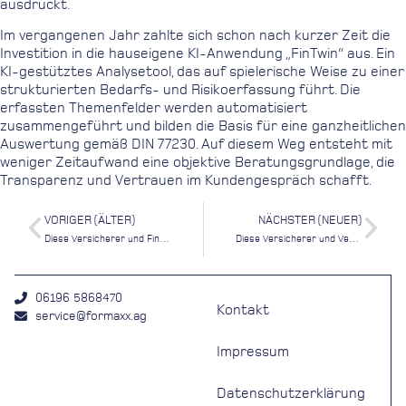
ausdrückt.
Im vergangenen Jahr zahlte sich schon nach kurzer Zeit die
Investition in die hauseigene KI-Anwendung „FinTwin“ aus. Ein
KI-gestütztes Analysetool, das auf spielerische Weise zu einer
strukturierten Bedarfs- und Risikoerfassung führt. Die
erfassten Themenfelder werden automatisiert
zusammengeführt und bilden die Basis für eine ganzheitlichen
Auswertung gemäß DIN 77230. Auf diesem Weg entsteht mit
weniger Zeitaufwand eine objektive Beratungsgrundlage, die
Transparenz und Vertrauen im Kundengespräch schafft.
VORIGER (ÄLTER)
NÄCHSTER (NEUER)
Diese Versicherer und Finanzdienstleister bieten Top-Karrierechancen
Diese Versicherer und Vertriebe empfehlen Kunden am häufigsten weiter
06196 5868470
Kontakt
service@formaxx.ag
Impressum
Datenschutzerklärung