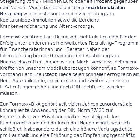
Steigerung von 2,7 Millionen Euro oder elf Prozent gegenüber
dem Vorjahr. Wachstumstreiber dieser
marktneutralen
Beratung
waren insbesondere die Vermittlung von
Kapitalanlage-Immobilien sowie die Bereiche
Krankenversicherung und Altersvorsorge.
Formaxx-Vorstand Lars Breustedt sieht als Ursache für den
Erfolg unter anderem sein erweitertes Recruiting-Programm
für Finanzberaterinnen und -Berater. Neben der
Intensivierung bei der Gewinnung und Ausbildung von
Nachwuchskräften „haben wir am Markt verstärkt erfahrene
Kräfte von unserem Modell überzeugen können“, so Formaxx-
Vorstand Lars Breustedt. Diese seien schneller erfolgreich als
Neu- Auszubildende, die im ersten und zweiten Jahr in die
IHK-Prüfungen gehen und nach DIN zertifiziert werden
müssen.
Zur Formaxx-DNA gehört seit vielen Jahren zuvorderst die
konsequente Anwendung der DIN-Norm 77230 zur
Finanzanalyse von Privathaushalten. Sie steigert das
Kundenvertrauen und dadurch das Neugeschäft, was sich
schließlich insbesondere durch eine höhere Vertragsdichte
pro Haushalt und eine Erhöhung des Empfehlungsgeschäfts