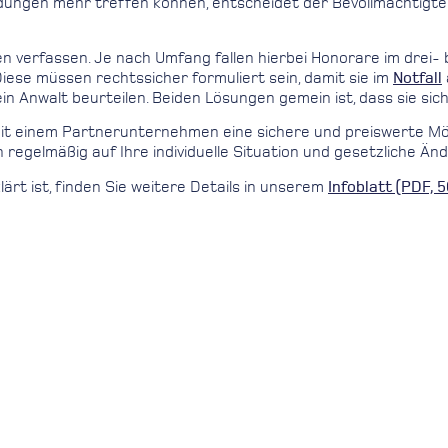
eidungen mehr treffen können, entscheidet der Bevollmächtigt
 verfassen. Je nach Umfang fallen hierbei Honorare im drei- bi
Diese müssen rechtssicher formuliert sein, damit sie im
Notfall
n Anwalt beurteilen. Beiden Lösungen gemein ist, dass sie si
t einem Partnerunternehmen eine sichere und preiswerte Mögli
n regelmäßig auf Ihre individuelle Situation und gesetzliche 
ärt ist, finden Sie weitere Details in unserem
Infoblatt (PDF, 