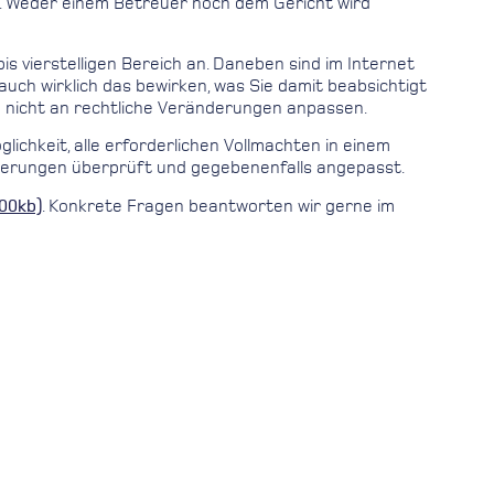
e. Weder einem Betreuer noch dem Gericht wird
s vierstelligen Bereich an. Daneben sind im Internet
auch wirklich das bewirken, was Sie damit beabsichtigt
ch nicht an rechtliche Veränderungen anpassen.
chkeit, alle erforderlichen Vollmachten in einem
Änderungen überprüft und gegebenenfalls angepasst.
500kb)
. Konkrete Fragen beantworten wir gerne im
NÄCHSTER (NEUER)
„KFZ-Herbst“ lockt mit günstigen Prämien