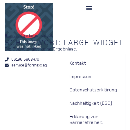
Startseite
»
large-widget
SCHLAGWORT: LARGE-WIDGET
Die Suche ergibt keine Ergebnisse.
06196 5868470
Kontakt
service@formaxx.ag
Impressum
Datenschutzerklärung
Nachhaltigkeit (ESG)
Erklärung zur
Barrierefreiheit