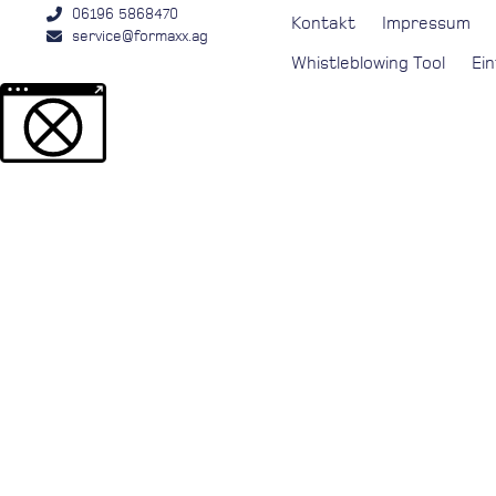
06196 5868470
Kontakt
Impressum
service@formaxx.ag
Whistleblowing Tool
Ei
Weitere Informationen über den gesperrten Inhalt.