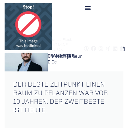
Startseite
»
Berater
»
Thomas Fluck
THOMAS
FLUCK
TEAMLEITER
Umweltingenieur
B.Sc.
DER BESTE ZEITPUNKT EINEN
BAUM ZU PFLANZEN WAR VOR
10 JAHREN. DER ZWEITBESTE
IST HEUTE.