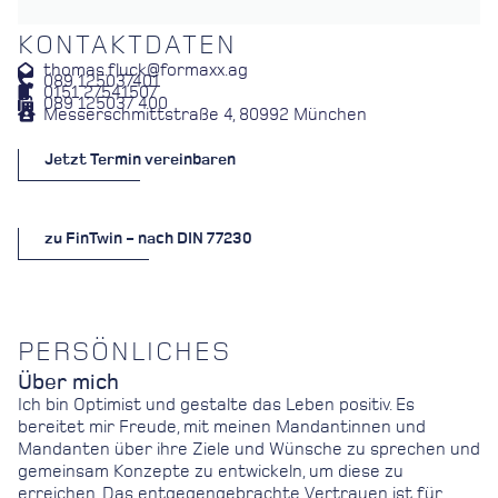
KONTAKTDATEN
thomas.fluck@formaxx.ag
089 125037401
0151 27541507
089 125037 400
Messerschmittstraße 4, 80992 München
Jetzt Termin vereinbaren
zu FinTwin - nach DIN 77230
PERSÖNLICHES
Über mich
Ich bin Optimist und gestalte das Leben positiv. Es
bereitet mir Freude, mit meinen Mandantinnen und
Mandanten über ihre Ziele und Wünsche zu sprechen und
gemeinsam Konzepte zu entwickeln, um diese zu
erreichen. Das entgegengebrachte Vertrauen ist für