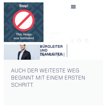
Startseite
»
Berater
»
Julian Adolphs
JULIAN
ADOLPHS
BÜROLEITER
UND
TEAMLEITER
Dipl.-Kfm. (Uni)
AUCH DER WEITESTE WEG
BEGINNT MIT EINEM ERSTEN
SCHRITT.