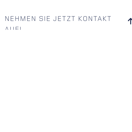
NEHMEN SIE JETZT KONTAKT
AUF!
1
2
3
Ich möchte kontaktiert werden per
Telefon
Email
Videokonferenz-Tools
Name
Vorname
E-Mail