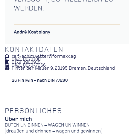
WERDEN.
André Kostolany
KONTAKTDATEN
ralf-achim.vetter@formaxx.ag
0421 8070700
0179 3900915
0421 8070-7066
Hinter der Mauer 9, 28195 Bremen, Deutschland
zu FinTwin - nach DIN 77230
PERSÖNLICHES
Über mich
BUTEN UN BINNEN – WAGEN UN WINNEN
(draußen und drinnen – wagen und gewinnen)