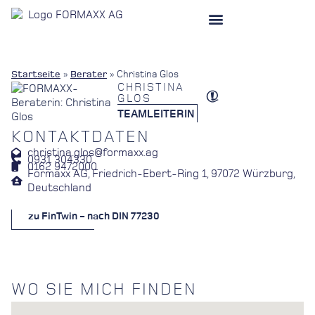
Startseite
»
Berater
»
Christina Glos
CHRISTINA
GLOS
TEAMLEITERIN
KONTAKTDATEN
christina.glos@formaxx.ag
0931 304330
0162 9472000
Formaxx AG, Friedrich-Ebert-Ring 1, 97072 Würzburg,
Deutschland
zu FinTwin - nach DIN 77230
WO SIE MICH FINDEN