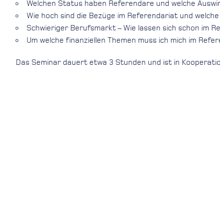
Welchen Status haben Referendare und welche Auswi
Wie hoch sind die Bezüge im Referendariat und welche
Schwieriger Berufsmarkt – Wie lassen sich schon im Re
Um welche finanziellen Themen muss ich mich im Refe
Das Seminar dauert etwa 3 Stunden und ist in Kooperatio
Da dieses Seminar nur für eine begrenzte Anzahl an Teilne
HABEN SIE INTERESSE
Dann melden Sie sich jetzt an!
Buchungen sind für diese Veranstaltung nicht mehr mögli