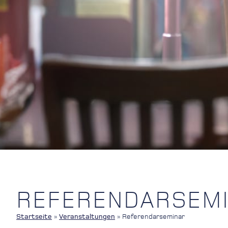
REFERENDARSEM
Startseite
»
Veranstaltungen
»
Referendarseminar