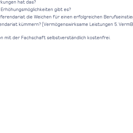
rkungen hat das?
 Erhöhungsmöglichkeiten gibt es?
ferendariat die Weichen für einen erfolgreichen Berufseinstie
rendariat kümmern? (Vermögenswirksame Leistungen 5. VermBG;
n mit der Fachschaft selbstverständlich kostenfrei.
hmern stattfindet, geben Sie uns bitte rechtzeitig Bescheid, w
?
ch.