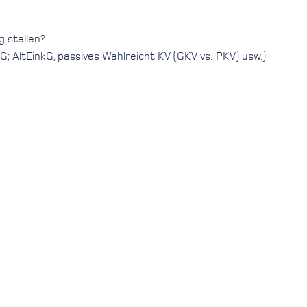
g stellen?
 AltEinkG, passives Wahlreicht KV (GKV vs.
PKV
) usw.)
enn Sie für diesen Termin verhindert sind. Vielen Dank!