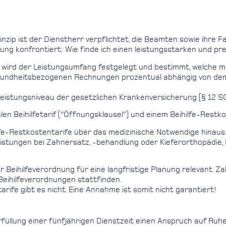
ip ist der Dienstherr verpflichtet, die Beamten sowie ihre Fam
g konfrontiert: Wie finde ich einen leistungsstarken und preis
wird der Leistungsumfang festgelegt und bestimmt, welche med
ie gesundheitsbezogenen Rechnungen prozentual abhängig von de
Leistungsniveau der gesetzlichen Krankenversicherung [§ 12 SGB
n Beihilfetarif (“Öffnungsklausel”) und einem Beihilfe-Restko
ilfe-Restkostentarife über das medizinische Notwendige hinaus
eistungen bei Zahnersatz, -behandlung oder Kieferorthopädie, P
 Beihilfeverordnung für eine langfristige Planung relevant. Z
Beihilfeverordnungen stattfinden.
rife gibt es nicht. Eine Annahme ist somit nicht garantiert!
üllung einer fünfjährigen Dienstzeit einen Anspruch auf Ruhe