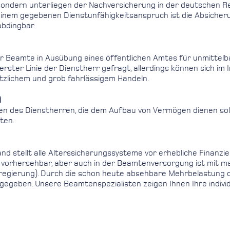
sondern unterliegen der Nachversicherung in der deutschen R
nem gegebenen Dienstunfähigkeitsanspruch ist die Absicherung
abdingbar.
r Beamte in Ausübung eines öffentlichen Amtes für unmittelba
n erster Linie der Dienstherr gefragt, allerdings können sich 
ätzlichem und grob fahrlässigem Handeln.
n
en des Dienstherren, die dem Aufbau von Vermögen dienen solle
ten.
d stellt alle Alterssicherungs­systeme vor erhebliche Finanzi
r vorhersehbar, aber auch in der Beamtenversorgung ist mit m
sregierung). Durch die schon heute absehbare Mehrbelastung de
gegeben. Unsere Beamtenspezialisten zeigen Ihnen Ihre indivi