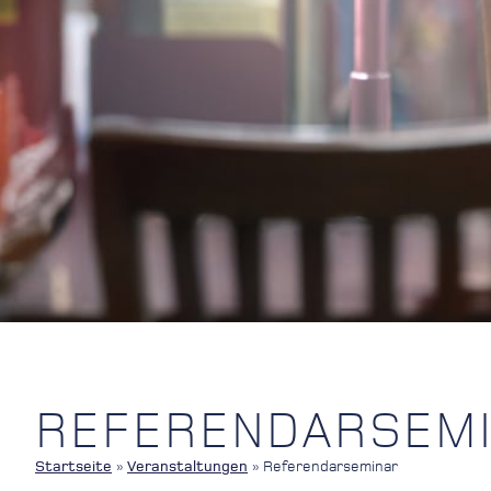
REFERENDARSEM
Startseite
»
Veranstaltungen
»
Referendarseminar