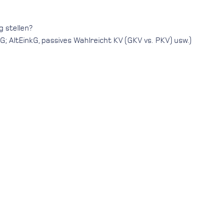
g stellen?
 AltEinkG, passives Wahlreicht KV (GKV vs.
PKV
) usw.)
enn Sie für diesen Termin verhindert sind. Vielen Dank!