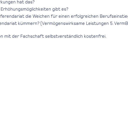
rkungen hat das?
 Erhöhungsmöglichkeiten gibt es?
ferendariat die Weichen für einen erfolgreichen Berufseinstie
rendariat kümmern? (Vermögenswirksame Leistungen 5. VermBG;
n mit der Fachschaft selbstverständlich kostenfrei.
hmern stattfindet, geben Sie uns bitte rechtzeitig Bescheid, w
?