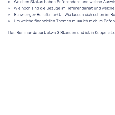
Welchen Status haben Referendare und welche Auswi
Wie hoch sind die Bezüge im Referendariat und welche
Schwieriger Berufsmarkt – Wie lassen sich schon im Re
Um welche finanziellen Themen muss ich mich im Refe
Das Seminar dauert etwa 3 Stunden und ist in Kooperatio
Da dieses Seminar nur für eine begrenzte Anzahl an Teilne
HABEN SIE INTERESSE
Dann melden Sie sich jetzt an!
Die Veranstaltung ist ausgebucht.