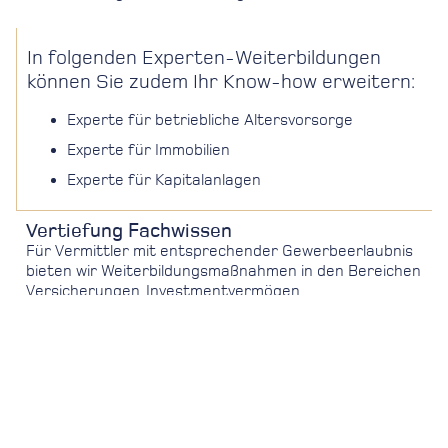
In folgenden Experten-Weiterbildungen
können Sie zudem Ihr Know-how erweitern:
Experte für betriebliche Altersvorsorge
Experte für Immobilien
Experte für Kapitalanlagen
Vertiefung Fachwissen
Für Vermittler mit entsprechender Gewerbeerlaubnis
bieten wir Weiterbildungsmaßnahmen in den Bereichen
Versicherungen, Investmentvermögen,
Immobiliardarlehens- und Immobilienvermittlung an, um
bestehendes Wissen zu festigen, zu vertiefen und auf
den aktuellen Stand der Gesetzgeber zu bringen.
DEFINO-Zertifizierung nach DIN 77230
Die DIN-Norm 77230 legt ein normiertes Verfahren für
die Basis-Finanzanalyse für Privathaushalte fest. Wir
vermitteln die Inhalte der DIN-Norm an Berater und