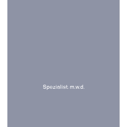
Spezialist m.w.d.
Bestimmte Zielgruppen erfordern spezielles
Fachwissen und Marktkenntnisse. Profitieren Sie
Spezialist m.w.d.
von unserem vielfältigen Weiterbildungsangebot
und bieten Sie Ihren Kunden nun noch MEHR.