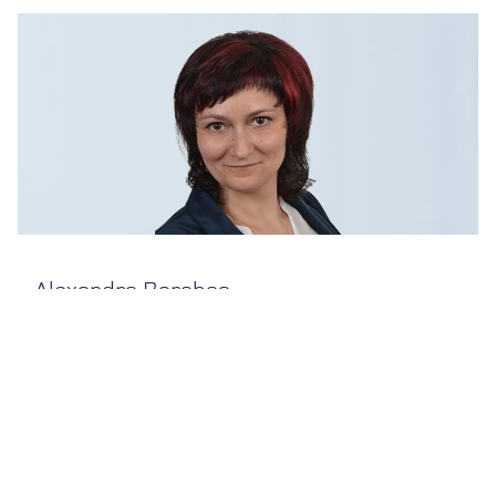
Alexandra Barabas
FORMAXX-Beraterin
alexandra.barabas@formaxx.ag
0590 8220-9970
zur Beraterseite