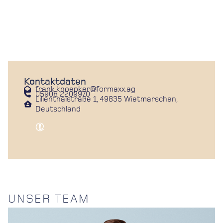
Kontaktdaten
frank.knoepker@formaxx.ag
05908 2209970
Lilienthalstraße 1, 49835 Wietmarschen,
Deutschland
UNSER TEAM