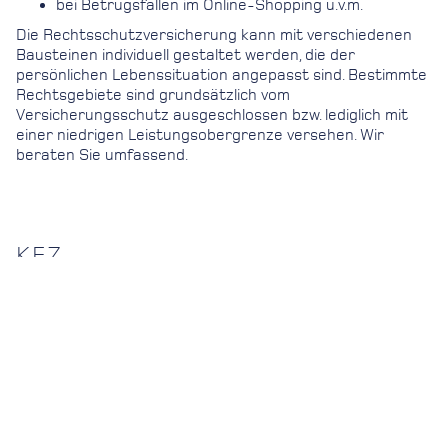
bei Betrugsfällen im Online-Shopping u.v.m.
Die Rechtsschutzversicherung kann mit verschiedenen
Bausteinen individuell gestaltet werden, die der
persönlichen Lebenssituation angepasst sind. Bestimmte
Rechtsgebiete sind grundsätzlich vom
Versicherungsschutz ausgeschlossen bzw. lediglich mit
einer niedrigen Leistungsobergrenze versehen. Wir
beraten Sie umfassend.
KFZ
Sicher im Straßenverkehr.
Grundsätzlich geht jeder ein gewisses Risiko ein, wenn er
oder sie sich mit einem KFZ fortbewegt. Daher hat der
Gesetzgeber die Haftpflichtversicherung für
Kraftfahrzeuge gesetzlich vorgeschrieben. Sie ersetzt
verursachte bzw. entstandene Personen-, Sach- und
Vermögensschäden.