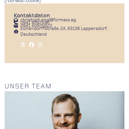
[/borlabs-cookie]
Kontaktdaten
christoph.engl@formaxx.ag
0941 4092590
0941 40925920
Eichendorffstraße 2A, 93138 Lappersdorf,
Deutschland
UNSER TEAM