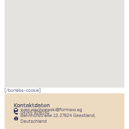
[/borlabs-cookie]
Kontaktdaten
sven.wischnewski@formaxx.ag
04745 928030
Bahnhofstraße 13, 27624 Geestland,
Deutschland