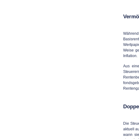
Vermö
Während 
Basisrent
Wertpapi
Weise ge
Inflation.
Aus eine
Steuerer
Rentenb
fondsgeb
Rentenga
Doppe
Die Steue
aktuell 
wann sie