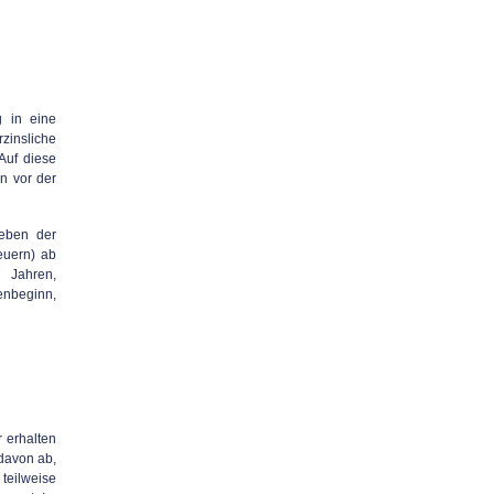
g in eine
rzinsliche
Auf diese
n vor der
neben der
euern) ab
 Jahren,
enbeginn,
r erhalten
davon ab,
teilweise