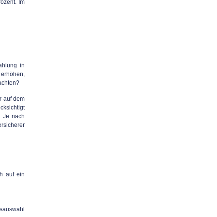
rozent. Im
ahlung in
 erhöhen,
eachten?
r auf dem
ksichtigt
. Je nach
rsicherer
h auf ein
dsauswahl