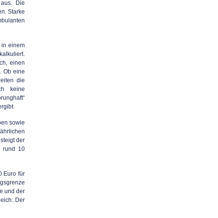
 aus. Die
n. Starke
mbulanten
 in einem
lkuliert.
ch, einen
l. Ob eine
eiten die
ch keine
runghaft“
rgibt.
ben sowie
hrlichen
teigt der
. rund 10
 Euro für
ngsgrenze
e und der
eich: Der