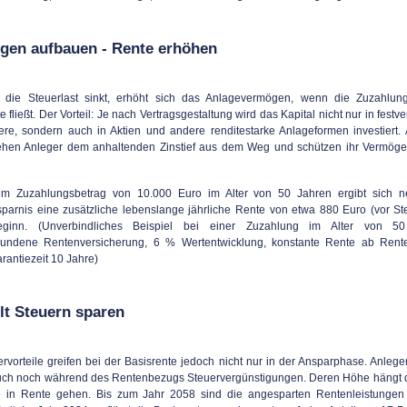
gen aufbauen - Rente erhöhen
die Steuerlast sinkt, erhöht sich das Anlagevermögen, wenn die Zuzahlun
e fließt. Der Vorteil: Je nach Vertragsgestaltung wird das Kapital nicht nur in festve
ere, sondern auch in Aktien und andere renditestarke Anlageformen investiert. 
hen Anleger dem anhaltenden Zinstief aus dem Weg und schützen ihr Vermöge
m Zuzahlungsbetrag von 10.000 Euro im Alter von 50 Jahren ergibt sich 
sparnis eine zusätzliche lebenslange jährliche Rente von etwa 880 Euro (vor St
eginn. (Unverbindliches Beispiel bei einer Zuzahlung im Alter von 50
undene Rentenversicherung, 6 % Wertentwicklung, konstante Rente ab Rent
rantiezeit 10 Jahre)
lt Steuern sparen
rvorteile greifen bei der Basisrente jedoch nicht nur in der Ansparphase. Anlege
auch noch während des Rentenbezugs Steuervergünstigungen. Deren Höhe hängt 
 in Rente gehen. Bis zum Jahr 2058 sind die angesparten Rentenleistungen 