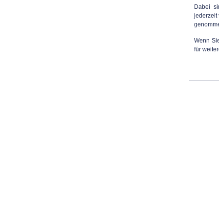
Dabei si
jederzeit
genomme
Wenn Sie
für weite