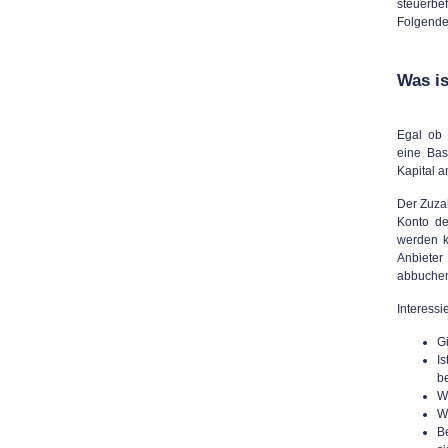
steuerbef
Folgenden
Was is
Egal ob 
eine Bas
Kapital a
Der Zuza
Konto de
werden k
Anbieter
abbuchen
Interessi
G
I
b
W
W
B