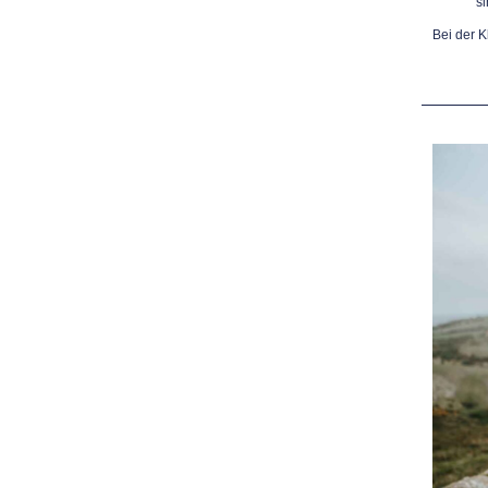
si
Bei der K