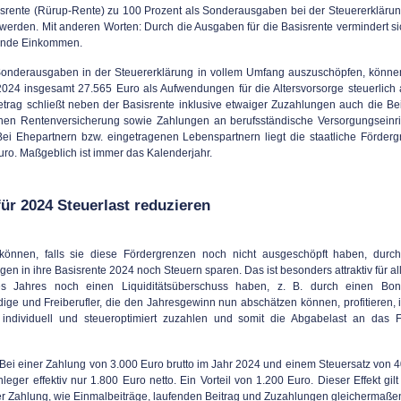
isrente (Rürup-Rente) zu 100 Prozent als Sonderausgaben bei der Steuererklärun
werden. Mit anderen Worten: Durch die Ausgaben für die Basisrente vermindert si
rnde Einkommen.
onderausgaben in der Steuererklärung in vollem Umfang auszuschöpfen, könne
2024 insgesamt 27.565 Euro als Aufwendungen für die Altersvorsorge steuerlich 
etrag schließt neben der Basisrente inklusive etwaiger Zuzahlungen auch die Bei
chen Rentenversicherung sowie Zahlungen an berufsständische Versorgungseinr
 Bei Ehepartnern bzw. eingetragenen Lebenspartnern liegt die staatliche Förderg
ro. Maßgeblich ist immer das Kalenderjahr.
ür 2024 Steuerlast reduzieren
können, falls sie diese Fördergrenzen noch nicht ausgeschöpft haben, durch
en in ihre Basisrente 2024 noch Steuern sparen. Das ist besonders attraktiv für al
s Jahres noch einen Liquiditätsüberschuss haben, z. B. durch einen Bon
dige und Freiberufler, die den Jahresgewinn nun abschätzen können, profitieren, 
t individuell und steueroptimiert zuzahlen und somit die Abgabelast an das 
 Bei einer Zahlung von 3.000 Euro brutto im Jahr 2024 und einem Steuersatz von 
leger effektiv nur 1.800 Euro netto. Ein Vorteil von 1.200 Euro. Dieser Effekt gilt
er Zahlung, wie Einmalbeiträge, laufenden Beitrag und Zuzahlungen gleichermaße