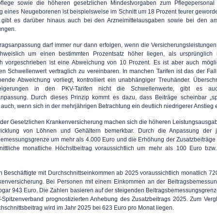
flege sowie die höheren gesetzlichen Mindestvorgaben zum Pflegepersonal
g eines Neugeborenen ist beispielsweise im Schnitt um 18 Prozent teurer geworde
 gibt es darüber hinaus auch bei den Arzneimittelausgaben sowie bei den a
ungen.
tragsanpassung darf immer nur dann erfolgen, wenn die Versicherungsleistungen
chweislich um einen bestimmten Prozentsatz höher liegen, als ursprünglich ka
ch vorgeschrieben ist eine Abweichung von 10 Prozent. Es ist aber auch mögli
en Schwellenwert vertraglich zu vereinbaren. In manchen Tarifen ist das der Fal
hende Abweichung vorliegt, kontrolliert ein unabhängiger Treuhänder. Überschr
teigerungen in den PKV-Tarifen nicht die Schwellenwerte, gibt es au
anpassung. Durch dieses Prinzip kommt es dazu, dass Beiträge scheinbar „sp
 auch, wenn sich in der mehrjährigen Betrachtung ein deutlich niedrigerer Anstieg e
 der Gesetzlichen Krankenversicherung machen sich die höheren Leistungsausga
wicklung von Löhnen und Gehältern bemerkbar. Durch die Anpassung der jä
bemessungsgrenze um mehr als 4.000 Euro und die Erhöhung der Zusatzbeiträge s
nittliche monatliche Höchstbeitrag voraussichtlich um mehr als 100 Euro bzw
n Beschäftigte mit Durchschnittseinkommen ab 2025 voraussichtlich monatlich 720
kenversicherung. Bei Personen mit einem Einkommen an der Beitragsbemessu
sogar 943 Euro. Die Zahlen basieren auf der steigenden Beitragsbemessungsgrenz
Spitzenverband prognostizierten Anhebung des Zusatzbeitrags 2025. Zum Vergl
schnittsbeitrag wird im Jahr 2025 bei 623 Euro pro Monat liegen.