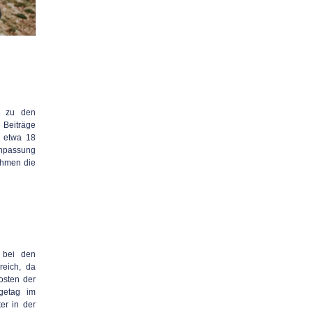
en zu den
 Beiträge
i etwa 18
Anpassung
ehmen die
 bei den
reich, da
osten der
getag im
er in der