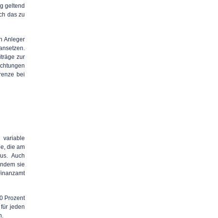
g geltend
ch das zu
n Anleger
ansetzen.
träge zur
ichtungen
renze bei
 variable
le, die am
us. Auch
indem sie
Finanzamt
40 Prozent
 für jeden
n.