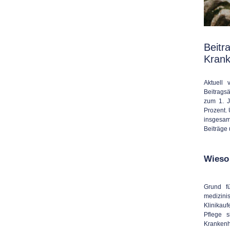
Beitr
Krank
Aktuell 
Beitrags
zum 1. J
Prozent.
insgesam
Beiträge 
Wieso 
Grund f
medizini
Klinikau
Pflege 
Krankenh