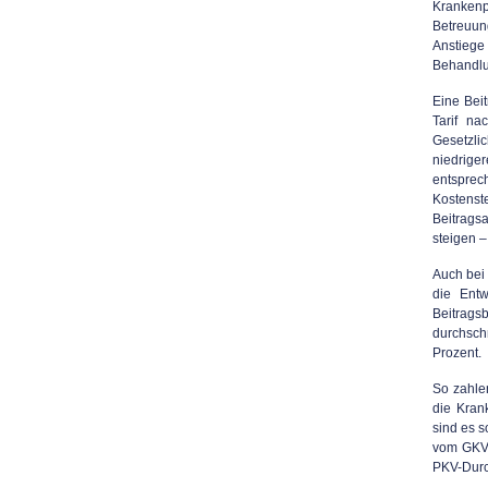
Krankenp
Betreuun
Anstiege
Behandl
Eine Bei
Tarif na
Gesetzli
niedriger
entsprec
Kostens
Beitrags
steigen –
Auch bei
die Ent
Beitrags
durchsch
Prozent.
So zahle
die Kran
sind es 
vom GKV-
PKV-Durch