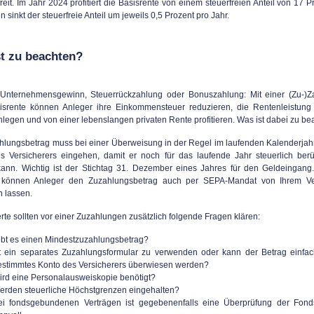
reit. Im Jahr 2024 profitiert die Basisrente von einem steuerfreien Anteil von 17 P
 sinkt der steuerfreie Anteil um jeweils 0,5 Prozent pro Jahr.
t zu beachten?
Unternehmensgewinn, Steuerrückzahlung oder Bonuszahlung: Mit einer (Zu-)Z
isrente können Anleger ihre Einkommensteuer reduzieren, die Rentenleistung
nlegen und von einer lebenslangen privaten Rente profitieren. Was ist dabei zu b
hlungsbetrag muss bei einer Überweisung in der Regel im laufenden Kalenderjah
s Versicherers eingehen, damit er noch für das laufende Jahr steuerlich berüc
ann. Wichtig ist der Stichtag 31. Dezember eines Jahres für den Geldeingang
 können Anleger den Zuzahlungsbetrag auch per SEPA-Mandat von Ihrem Ve
 lassen.
erte sollten vor einer Zuzahlungen zusätzlich folgende Fragen klären:
ibt es einen Mindestzuzahlungsbetrag?
st ein separates Zuzahlungsformular zu verwenden oder kann der Betrag einfac
estimmtes Konto des Versicherers überwiesen werden?
ird eine Personalausweiskopie benötigt?
erden steuerliche Höchstgrenzen eingehalten?
ei fondsgebundenen Verträgen ist gegebenenfalls eine Überprüfung der Fon