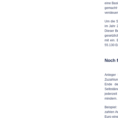
eine Bas
gemacht 
versteue
Um die S
im Jahr 
Dieser B
gesetzli
mit ein.
55.130 Eu
Noch f
Anleger 
Zuzahlung
Ende de
Selbstän
jederzei
mindern.
Beispiel:
zahlen An
Euro ein