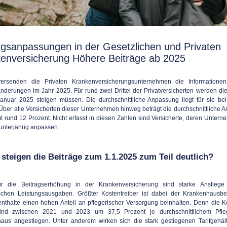
agsanpassungen in der Gesetzlichen und Privaten
enversicherung Höhere Beiträge ab 2025
versenden die Privaten Krankenversicherungsunternehmen die Information
änderungen im Jahr 2025. Für rund zwei Drittel der Privatversicherten werden die
anuar 2025 steigen müssen. Die durchschnittliche Anpassung liegt für sie be
 Über alle Versicherten dieser Unternehmen hinweg beträgt die durchschnittliche 
t rund 12 Prozent. Nicht erfasst in diesen Zahlen sind Versicherte, deren Untern
unterjährig anpassen.
steigen die Beiträge zum 1.1.2025 zum Teil deutlich?
ür die Beitragserhöhung in der Krankenversicherung sind starke Anstiege
schen Leistungsausgaben. Größter Kostentreiber ist dabei der Krankenhausbe
fenthalte einen hohen Anteil an pflegerischer Versorgung beinhalten. Denn die K
sind zwischen 2021 und 2023 um 37,5 Prozent je durchschnittlichem Pfle
aus angestiegen. Unter anderem wirken sich die stark gestiegenen Tarifgehält